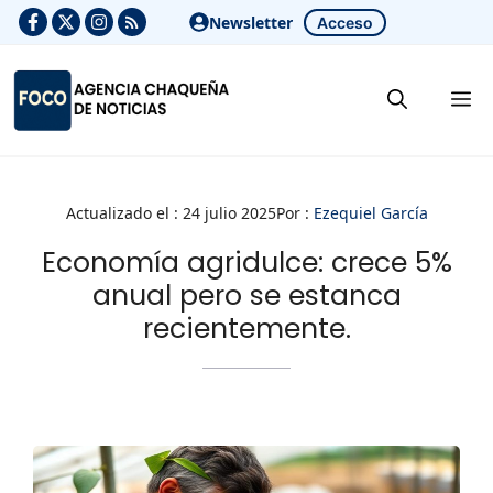
Saltar
Newsletter
Acceso
al
contenido
M
Actualizado el :
24 julio 2025
Por :
Ezequiel García
Economía agridulce: crece 5%
anual pero se estanca
recientemente.