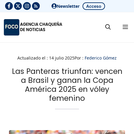
Saltar
Newsletter
Acceso
al
contenido
M
Actualizado el :
14 julio 2025
Por :
Federico Gómez
Las Panteras triunfan: vencen
a Brasil y ganan la Copa
América 2025 en vóley
femenino