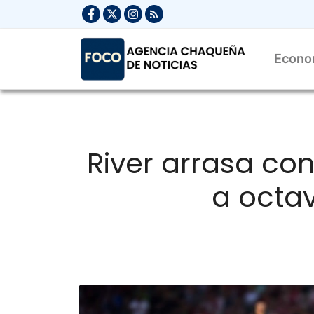
Saltar
al
contenido
Econo
River arrasa co
a octa