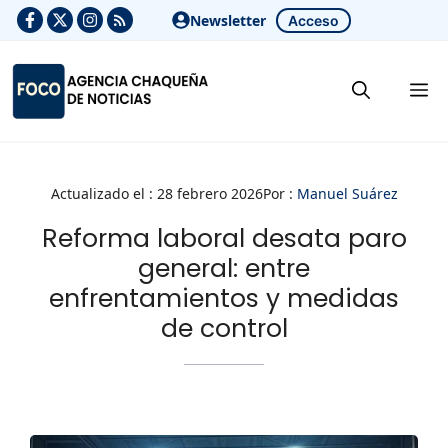
Saltar
Newsletter
Acceso
al
contenido
M
Actualizado el :
28 febrero 2026
Por :
Manuel Suárez
Reforma laboral desata paro
general: entre
enfrentamientos y medidas
de control