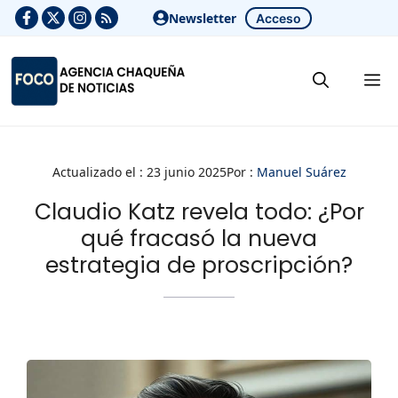
Saltar
Newsletter
Acceso
al
contenido
M
Actualizado el :
23 junio 2025
Por :
Manuel Suárez
Claudio Katz revela todo: ¿Por
qué fracasó la nueva
estrategia de proscripción?