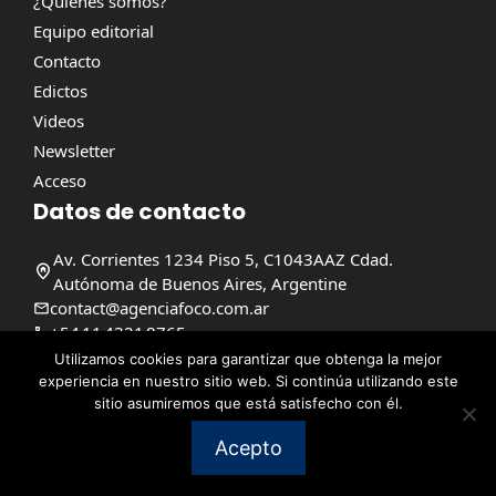
¿Quienes somos?
Equipo editorial
Contacto
Edictos
Videos
Newsletter
Acceso
Datos de contacto
Av. Corrientes 1234 Piso 5, C1043AAZ Cdad.
Autónoma de Buenos Aires, Argentine
contact@agenciafoco.com.ar
+54 11 4321 8765
Utilizamos cookies para garantizar que obtenga la mejor
experiencia en nuestro sitio web. Si continúa utilizando este
@ 2026 | Reservados todos los derechos |
FOCO : AGENCIA
sitio asumiremos que está satisfecho con él.
CHAQUEÑA DE NOTICIAS
Avisos legales
Acepto