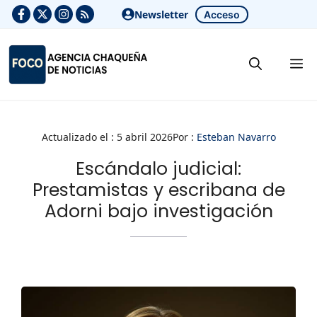
Saltar
Newsletter
Acceso
al
contenido
M
Actualizado el :
5 abril 2026
Por :
Esteban Navarro
Escándalo judicial:
Prestamistas y escribana de
Adorni bajo investigación