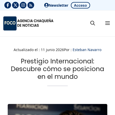
Saltar
Newsletter
Acceso
al
contenido
M
Actualizado el :
11 junio 2026
Por :
Esteban Navarro
Prestigio Internacional:
Descubre cómo se posiciona
en el mundo